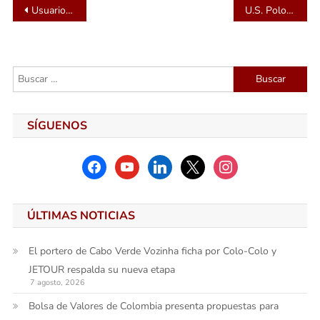
Navegación
Usuarios prepago en Colombia pueden ahorrar hasta $270,000 anuales con los planes digitales de Swift Móvil
U.S. Polo Assn. celebra su patrocinio principal del Pacific Coast Open en Santa Barbara Polo & Racquet Club
de
entradas
Buscar:
SÍGUENOS
facebook
youtube
linkedin
x
instagram
ÚLTIMAS NOTICIAS
El portero de Cabo Verde Vozinha ficha por Colo-Colo y
JETOUR respalda su nueva etapa
7 agosto, 2026
Bolsa de Valores de Colombia presenta propuestas para