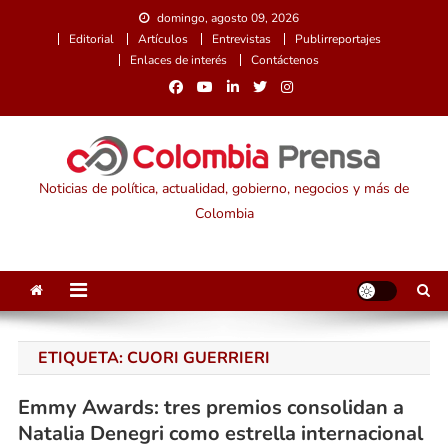
Saltar
domingo, agosto 09, 2026
al
Editorial
Artículos
Entrevistas
Publirreportajes
contenido
Enlaces de interés
Contáctenos
Noticias de política, actualidad, gobierno, negocios y más de
Colombia
ETIQUETA:
CUORI GUERRIERI
Emmy Awards: tres premios consolidan a
Natalia Denegri como estrella internacional