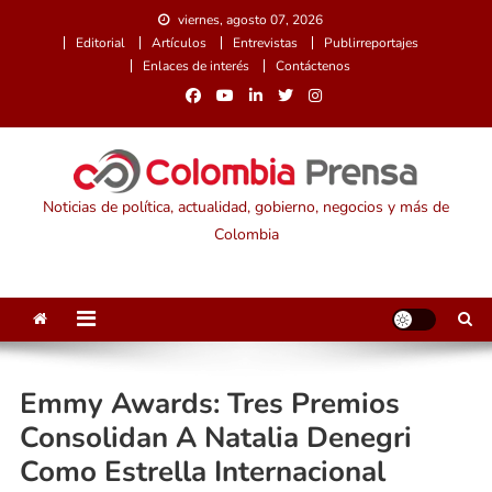
Saltar
viernes, agosto 07, 2026
al
Editorial
Artículos
Entrevistas
Publirreportajes
contenido
Enlaces de interés
Contáctenos
Noticias de política, actualidad, gobierno, negocios y más de
Colombia
Emmy Awards: Tres Premios
Consolidan A Natalia Denegri
Como Estrella Internacional