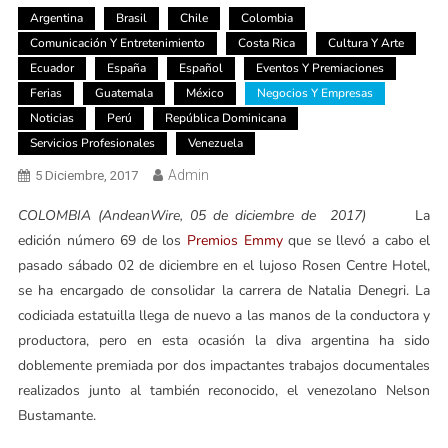
Argentina
Brasil
Chile
Colombia
Comunicación Y Entretenimiento
Costa Rica
Cultura Y Arte
Ecuador
España
Español
Eventos Y Premiaciones
Ferias
Guatemala
México
Negocios Y Empresas
Noticias
Perú
República Dominicana
Servicios Profesionales
Venezuela
Admin
5 Diciembre, 2017
COLOMBIA (AndeanWire, 05 de diciembre de 2017)
La
edición número 69 de los
Premios Emmy
que se llevó a cabo el
pasado sábado 02 de diciembre en el lujoso Rosen Centre Hotel,
se ha encargado de consolidar la carrera de Natalia Denegri. La
codiciada estatuilla llega de nuevo a las manos de la conductora y
productora, pero en esta ocasión la diva argentina ha sido
doblemente premiada por dos impactantes trabajos documentales
realizados junto al también reconocido, el venezolano Nelson
Bustamante.