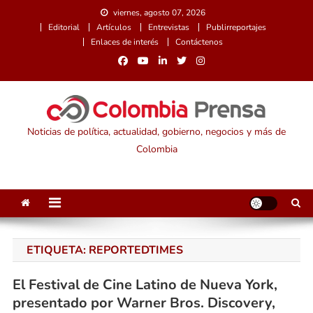
Saltar
viernes, agosto 07, 2026
al
Editorial
Artículos
Entrevistas
Publirreportajes
contenido
Enlaces de interés
Contáctenos
Noticias de política, actualidad, gobierno, negocios y más de
Colombia
ETIQUETA:
REPORTEDTIMES
El Festival de Cine Latino de Nueva York,
presentado por Warner Bros. Discovery,