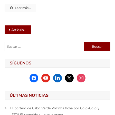
Leer más ..
Navegación
Artículos antiguos
de
Buscar:
entradas
SÍGUENOS
facebook
youtube
linkedin
x
instagram
ÚLTIMAS NOTICIAS
El portero de Cabo Verde Vozinha ficha por Colo-Colo y
JETOUR respalda su nueva etapa