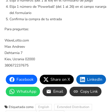
Elija 5 números (del 1 al 69) en el formulario de juego
Elija 1 número de 'Powerball' (del 1 al 26) en el campo naranja
del formulario
Confirma la compra de tu entrada
Para preguntas:
WaveLotto.com
Max Andreev
Dehtarnia 7
Kiev, Ucrania 02000
380672237675
Facebook
Share on X
LinkedIn
WhatsApp
Email
Copy Link
Etiquetada como
English
Extended Distribution