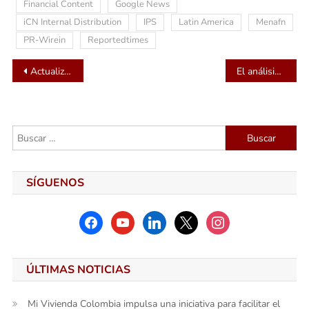
Financial Content
Google News
iCN Internal Distribution
IPS
Latin America
Menafn
PR-Wirein
Reportedtimes
Navegación
Actualiza tus datos con la Cooperativa Prosperando y ponte a rodar
El análisis de sangre HART CVE impulsado por IA de Prevencio demuestra su utilidad en pacientes con lesión de la médula espinal
de
entradas
Buscar:
SÍGUENOS
facebook
youtube
linkedin
x
instagram
ÚLTIMAS NOTICIAS
Mi Vivienda Colombia impulsa una iniciativa para facilitar el