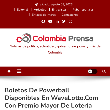
Saltar
sábado, agosto 08, 2026
al
Editorial
Artículos
Entrevistas
Publirreportajes
contenido
Enlaces de interés
Contáctenos
Noticias de política, actualidad, gobierno, negocios y más de
Colombia
Boletos De Powerball
Disponibles En WaveLotto.com
Con Premio Mayor De Lotería