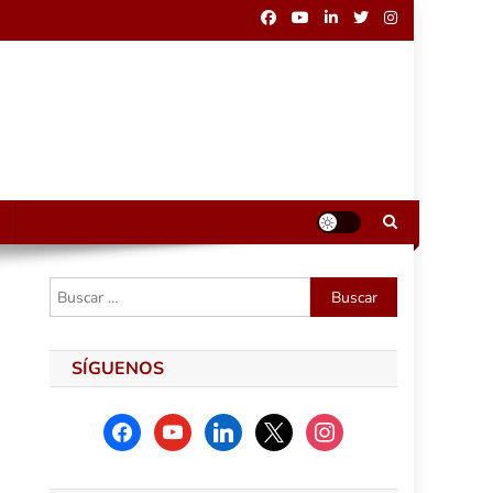
Buscar:
SÍGUENOS
facebook
youtube
linkedin
x
instagram