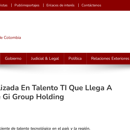
istas
Publirreportajes
Enlaces de interés
Contáctenos
 de Colombia
Gobierno
Judicial & Legal
Política
Relaciones Exteriores
lizada En Talento TI Que Llega A
e Gi Group Holding
nte de talento tecnológico en el país y la región.