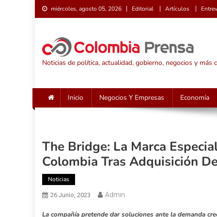
Saltar
miércoles, agosto 05, 2026
Editorial
Artículos
Entrev
al
contenido
Noticias de política, actualidad, gobierno, negocios y más
Inicio
Negocios Y Empresas
Economía
The Bridge: La Marca Especia
Colombia Tras Adquisición D
Noticias
Admin
26 Junio, 2023
La compañía pretende dar soluciones ante la demanda crecie