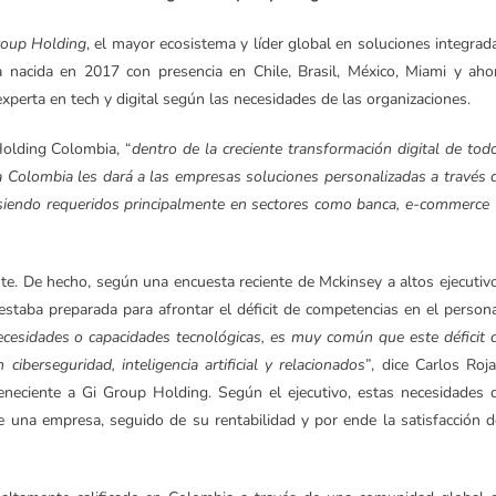
roup Holding
, el mayor ecosistema y líder global en soluciones integrad
nacida en 2017 con presencia en Chile, Brasil, México, Miami y aho
perta en tech y digital según las necesidades de las organizaciones.
olding Colombia, “
dentro de la creciente transformación digital de tod
a Colombia les dará a las empresas soluciones personalizadas a través 
 siendo requeridos principalmente en sectores como banca, e-commerce
te. De hecho, según una encuesta reciente de Mckinsey a altos ejecutiv
staba preparada para afrontar el déficit de competencias en el persona
esidades o capacidades tecnológicas, es muy común que este déficit 
iberseguridad, inteligencia artificial y relacionados
”, dice Carlos Roja
neciente a Gi Group Holding. Según el ejecutivo, estas necesidades 
e una empresa, seguido de su rentabilidad y por ende la satisfacción d