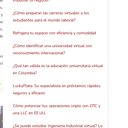
impulsar tu negocio?
de
s;
¿Cómo preparan las carreras virtuales a los
 y
estudiantes para el mundo laboral?
ue
s,
Refrigera tu espacio con eficiencia y comodidad
de
¿Cómo identificar una universidad virtual con
reconocimiento internacional?
no
sí
¿Qué tan válida es la educación universitaria virtual
en Colombia?
LuckyPlata: Su especialista en préstamos rápidos,
seguros y eficaces
Cómo potenciar tus operaciones cripto con OTC y
una LLC en EE.UU.
¿Se puede estudiar Ingeniería Industrial virtual? Lo