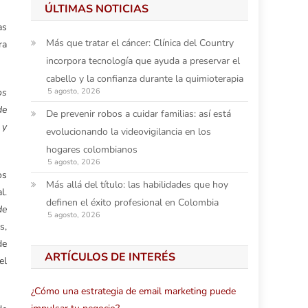
ÚLTIMAS NOTICIAS
as
Más que tratar el cáncer: Clínica del Country
ra
incorpora tecnología que ayuda a preservar el
cabello y la confianza durante la quimioterapia
os
5 agosto, 2026
de
De prevenir robos a cuidar familias: así está
 y
evolucionando la videovigilancia en los
hogares colombianos
5 agosto, 2026
os
Más allá del título: las habilidades que hoy
l.
definen el éxito profesional en Colombia
de
5 agosto, 2026
s,
de
ARTÍCULOS DE INTERÉS
el
¿Cómo una estrategia de email marketing puede