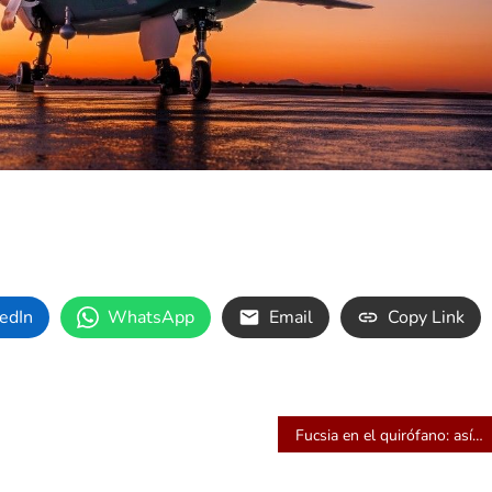
edIn
WhatsApp
Email
Copy Link
Fucsia en el quirófano: así brilla un tumor cerebral antes de ser extirpado