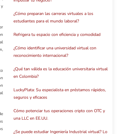
impulsar tu negocio?
 y
¿Cómo preparan las carreras virtuales a los
estudiantes para el mundo laboral?
er
en
Refrigera tu espacio con eficiencia y comodidad
al
¿Cómo identificar una universidad virtual con
n,
reconocimiento internacional?
¿Qué tan válida es la educación universitaria virtual
co
en Colombia?
ón
ón
LuckyPlata: Su especialista en préstamos rápidos,
al
seguros y eficaces
Cómo potenciar tus operaciones cripto con OTC y
de
una LLC en EE.UU.
ms
os
¿Se puede estudiar Ingeniería Industrial virtual? Lo