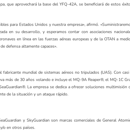
, que aprovechará la base del YFQ-42A, se beneficiará de estos éxit
tuibles para Estados Unidos y nuestra empresa», afirmó. «Suministrarem
da en su desarrollo, y esperamos contar con asociaciones nacional
eronaves en línea en las fuerzas aéreas europeas y de la OTAN a medi
 de defensa altamente capaces».
al fabricante mundial de sistemas aéreos no tripulados (UAS). Con casi
lleva más de 30 años volando e incluye el MQ-9A Reaper®, el MQ-1C Gr
aGuardian®. La empresa se dedica a ofrecer soluciones multimisión 
te de la situación y un ataque rápido.
, SeaGuardian y SkyGuardian son marcas comerciales de General Atomi
y/o en otros países.