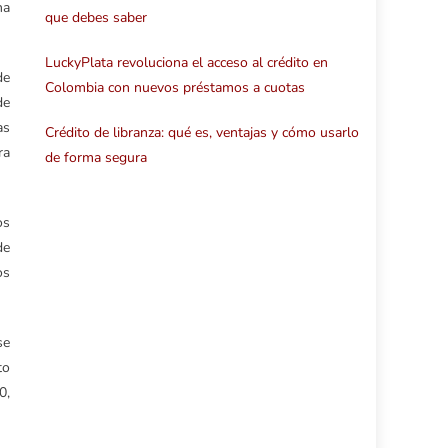
na
que debes saber
LuckyPlata revoluciona el acceso al crédito en
de
Colombia con nuevos préstamos a cuotas
de
as
Crédito de libranza: qué es, ventajas y cómo usarlo
ra
de forma segura
os
de
os
se
to
0,