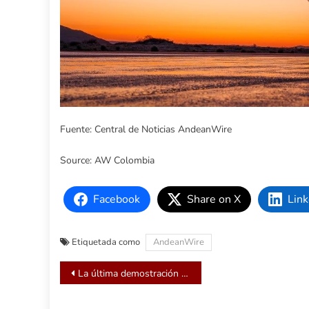
Fuente: Central de Noticias AndeanWire
Source: AW Colombia
Facebook
Share on X
Link
Etiquetada como
AndeanWire
Navegación
La última demostración de GA Autonomous Jet cuenta con capacidad de participación aire-aire en vivo
de