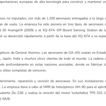
 aportaciones europeas de alta tecnología para construir y mantener u
eos no tripulados, con más de 1.200 aeronaves entregadas a lo largo 
ras de vuelo. La empresa ha sido pionera en tres tipos de aeronaves 
 MQ-20 Avenger® (2009) y el XQ-67A Off-Board Sensing Station de l
 se desarrolló rápidamente a partir de la base del XQ-67A y se espe
 objetivos de General Atomics. Las aeronaves de GA-ASI vuelan en Estad
jos, Japón, India y muchos otros clientes de todo el mundo. La cadena 
nde profundamente en estas naciones asociadas, donde se fabrican l
s útiles completas de sensores.
imiento, reparación y revisión de aeronaves. En sus instalaciones 
 La empresa lleva a cabo el MRR de helicópteros NH-90 para el ejérci
valente Do-228; y realiza la revisión del motor turbohélice TPE-331-1
Q-9A/B.