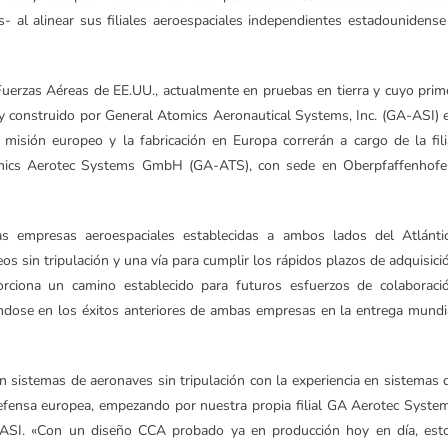
al alinear sus filiales aeroespaciales independientes estadounidense
uerzas Aéreas de EE.UU., actualmente en pruebas en tierra y cuyo prim
o y construido por General Atomics Aeronautical Systems, Inc. (GA-ASI) 
 misión europeo y la fabricación en Europa correrán a cargo de la fili
omics Aerotec Systems GmbH (GA-ATS), con sede en Oberpfaffenhofe
as empresas aeroespaciales establecidas a ambos lados del Atlánti
s sin tripulación y una vía para cumplir los rápidos plazos de adquisici
orciona un camino establecido para futuros esfuerzos de colaboraci
ándose en los éxitos anteriores de ambas empresas en la entrega mundi
 sistemas de aeronaves sin tripulación con la experiencia en sistemas 
efensa europea, empezando por nuestra propia filial GA Aerotec Syste
SI. «Con un diseño CCA probado ya en producción hoy en día, est