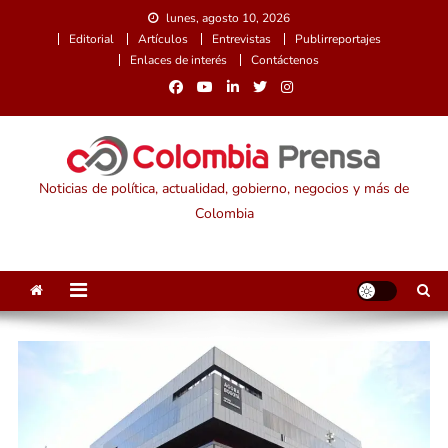
Saltar
lunes, agosto 10, 2026
al
Editorial
Artículos
Entrevistas
Publirreportajes
contenido
Enlaces de interés
Contáctenos
Noticias de política, actualidad, gobierno, negocios y más de
Colombia