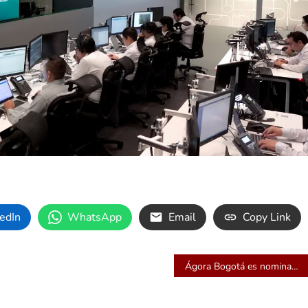
edIn
WhatsApp
Email
Copy Link
Ágora Bogotá es nominado por sexta vez consecutiva como centro de convenciones líder de Suramérica en los World Travel Awards 2026