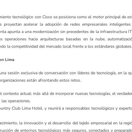
amiento tecnológico con Cisco se posiciona como el motor principal de es
 proyectan acelerar la adopción de redes empresariales inteligentes
unta apunta a una modernización sin precedentes de la infraestructura IT
us operaciones hacia arquitecturas basadas en la nube, automatizaci
ndo la competitividad del mercado local frente a los estándares globales
 en Lima
 una sesión exclusiva de conversación con líderes de tecnología, en la q
organizaciones están afrontando estos retos.
l contexto actual: más allá de incorporar nuevas tecnologías, el verdade
n las operaciones.
ountry Club Lima Hotel, y reunirá a responsables tecnológicos y expert
imiento, la innovación y el desarrollo del tejido empresarial en la regi
trucción de entornos tecnológicos más seguros, conectados y preparad