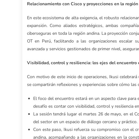
Relacionamiento con Cisco y proyecciones en la región
En este ecosistema de alta exigencia, el robusto relacion
expansión. Como aliados estratégicos, ambas compañías
ciberseguras en toda la región andina. La proyección conj
OT en Perú, facilitando a las organizaciones escalar s
avanzada y servicios gestionados de primer nivel, asegura
Visibilidad, control y resiliencia: los ejes del encuentro
Con motivo de este inicio de operaciones, Ikusi celebrará
se compartirán reflexiones y experiencias sobre cómo las 
El foco del encuentro estará en un aspecto clave para e
desafío es contar con visibilidad, control y resiliencia e
La sesión tendrá lugar el martes 26 de mayo, en el C
del sector en un espacio de diálogo cercano y práctico.
Con este paso, Ikusi refuerza su compromiso con el crec
andina, acompañando a las organizaciones en la cons