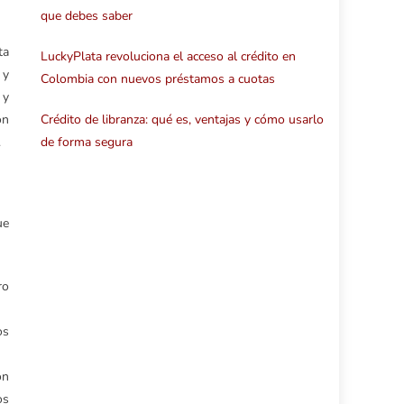
que debes saber
ta
LuckyPlata revoluciona el acceso al crédito en
 y
Colombia con nuevos préstamos a cuotas
 y
Crédito de libranza: qué es, ventajas y cómo usarlo
ón
de forma segura
.
ue
ro
os
ón
os