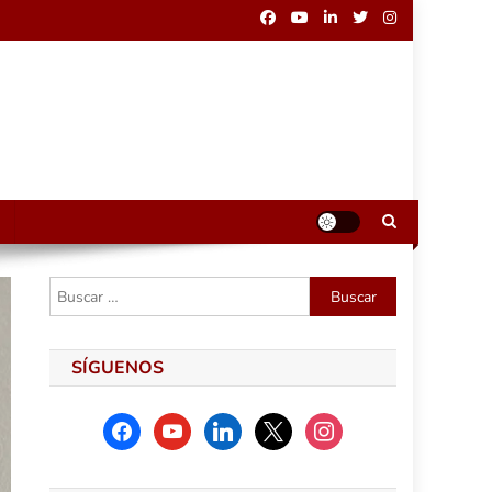
Buscar:
SÍGUENOS
facebook
youtube
linkedin
x
instagram