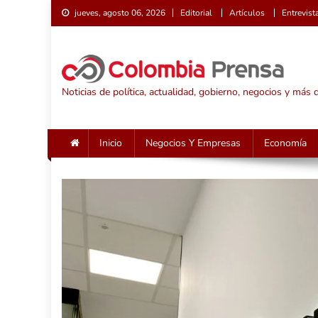
Saltar
jueves, agosto 06, 2026
Editorial
Artículos
Entrevist
al
contenido
Noticias de política, actualidad, gobierno, negocios y más
Inicio
Negocios Y Empresas
Economía