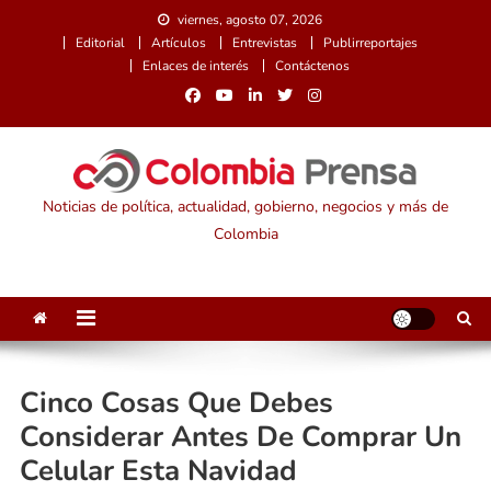
Saltar
viernes, agosto 07, 2026
al
Editorial
Artículos
Entrevistas
Publirreportajes
contenido
Enlaces de interés
Contáctenos
Noticias de política, actualidad, gobierno, negocios y más de
Colombia
Cinco Cosas Que Debes
Considerar Antes De Comprar Un
Celular Esta Navidad