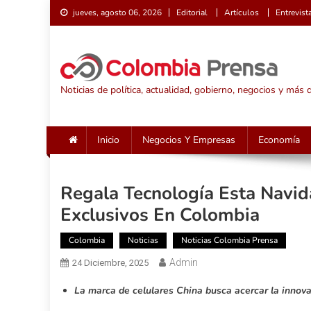
Saltar
jueves, agosto 06, 2026
Editorial
Artículos
Entrevist
al
contenido
Noticias de política, actualidad, gobierno, negocios y más
Inicio
Negocios Y Empresas
Economía
Regala Tecnología Esta Navi
Exclusivos En Colombia
Colombia
Noticias
Noticias Colombia Prensa
Admin
24 Diciembre, 2025
La marca de celulares China busca acercar la innova