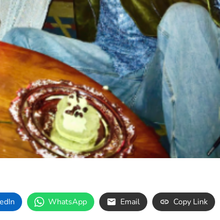
edIn
WhatsApp
Email
Copy Link