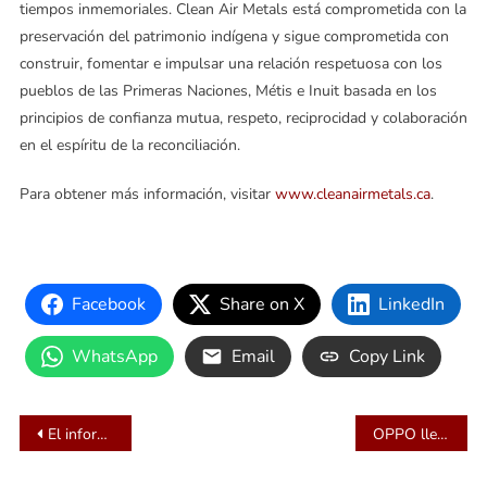
tiempos inmemoriales. Clean Air Metals está comprometida con la
preservación del patrimonio indígena y sigue comprometida con
construir, fomentar e impulsar una relación respetuosa con los
pueblos de las Primeras Naciones, Métis e Inuit basada en los
principios de confianza mutua, respeto, reciprocidad y colaboración
en el espíritu de la reconciliación.
Para obtener más información, visitar
www.cleanairmetals.ca
.
Facebook
Share on X
LinkedIn
WhatsApp
Email
Copy Link
Navegación
El informe de Fortinet revela que la contratación de personal para ciberseguridad se estanca, ya que casi la mitad de los líderes de TI enfrentan resistencia corporativa
OPPO llevó la Champions League a Colombia: desde un Watch Party en Bogotá hasta Budapest
de