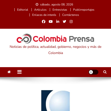
Saltar
sábado, agosto 08, 2026
al
Editorial
Artículos
Entrevistas
Publirreportajes
contenido
Enlaces de interés
Contáctenos
Noticias de política, actualidad, gobierno, negocios y más de
Colombia