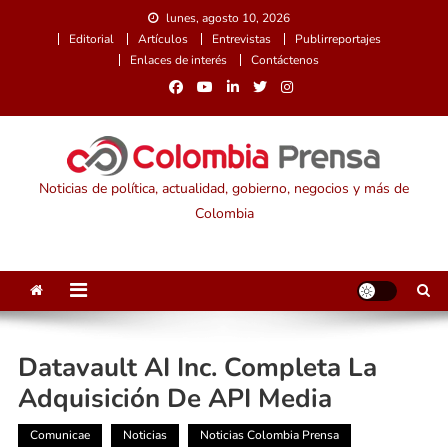
Saltar
lunes, agosto 10, 2026
al
Editorial
Artículos
Entrevistas
Publirreportajes
contenido
Enlaces de interés
Contáctenos
Noticias de política, actualidad, gobierno, negocios y más de
Colombia
Datavault AI Inc. Completa La
Adquisición De API Media
Comunicae
Noticias
Noticias Colombia Prensa