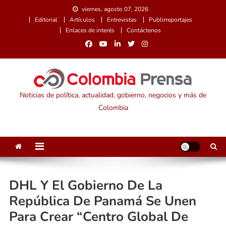
Saltar
viernes, agosto 07, 2026
al
Editorial
Artículos
Entrevistas
Publirreportajes
contenido
Enlaces de interés
Contáctenos
Noticias de política, actualidad, gobierno, negocios y más de
Colombia
DHL Y El Gobierno De La
República De Panamá Se Unen
Para Crear “Centro Global De