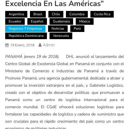
Excelencia En Las Américas”
Argentina
Brasil
Chile
Colombia
Costa Rica
Ecuador
Español
Guatemala
México
Negocios Y Empresas
Noticias
Perú
República Dominicana
Venezuela
Admin
19 Enero, 2018
PANAMÁ (enero 19 de 2018).
DHL anunció el lanzamiento del
Centro Global de Excelencia Global en Panamá en conjunto con el
Ministerio de Comercio e Industrias de Panamá a través de
Proinvex Panamá, una agencia gubernamental dedicada a atraer y
promover la inversión extranjera en el país, y Gabinete Logístico,
creado con el objetivo de desarrollar políticas que promuevan a
Panamá como un centro de logística internacional para el
comercio mundial. El CGdE ofrecerá soluciones logísticas para
fortalecer las capacidades de logística y cadena de suministro que
son cruciales para el rápido crecimiento del país como un centro
económico de múltiples industrias.