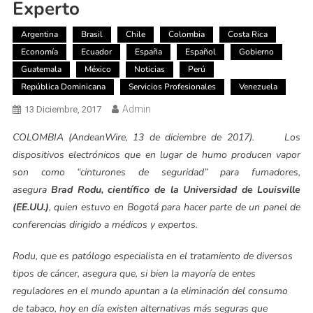
Experto
Argentina
Brasil
Chile
Colombia
Costa Rica
Economía
Ecuador
España
Español
Gobierno
Guatemala
México
Noticias
Perú
República Dominicana
Servicios Profesionales
Venezuela
Admin
13 Diciembre, 2017
COLOMBIA (AndeanWire, 13 de diciembre de 2017). Los
dispositivos electrónicos que en lugar de humo producen vapor
son como “cinturones de seguridad” para fumadores,
asegura
Brad Rodu, científico de la Universidad de Louisville
(EE.UU.)
, quien estuvo en Bogotá para hacer parte de un panel de
conferencias dirigido a médicos y expertos.
Rodu, que es patólogo especialista en el tratamiento de diversos
tipos de cáncer, asegura que, si bien la mayoría de entes
reguladores en el mundo apuntan a la eliminación del consumo
de tabaco, hoy en día existen alternativas más seguras que