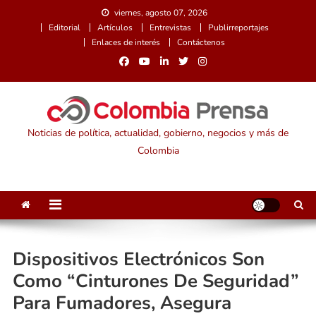
Saltar
viernes, agosto 07, 2026
al
Editorial
Artículos
Entrevistas
Publirreportajes
contenido
Enlaces de interés
Contáctenos
Noticias de política, actualidad, gobierno, negocios y más de
Colombia
Dispositivos Electrónicos Son
Como “cinturones De Seguridad”
Para Fumadores, Asegura