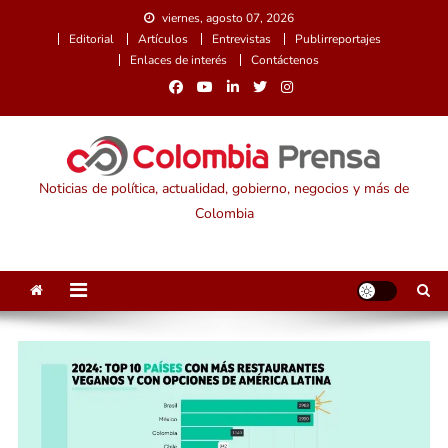
Saltar
viernes, agosto 07, 2026
al
Editorial
Artículos
Entrevistas
Publirreportajes
contenido
Enlaces de interés
Contáctenos
Noticias de política, actualidad, gobierno, negocios y más de
Colombia