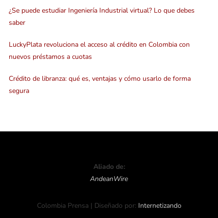
¿Se puede estudiar Ingeniería Industrial virtual? Lo que debes
saber
LuckyPlata revoluciona el acceso al crédito en Colombia con
nuevos préstamos a cuotas
Crédito de libranza: qué es, ventajas y cómo usarlo de forma
segura
Aliado de:
AndeanWire
Colombia Prensa | Diseñado por:
Internetizando