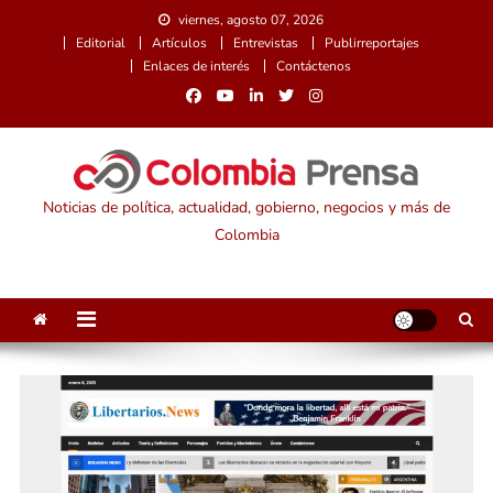
Saltar
viernes, agosto 07, 2026
al
Editorial
Artículos
Entrevistas
Publirreportajes
contenido
Enlaces de interés
Contáctenos
Noticias de política, actualidad, gobierno, negocios y más de
Colombia