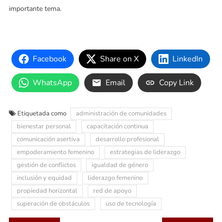
importante tema.
Facebook
Share on X
LinkedIn
WhatsApp
Email
Copy Link
Etiquetada como
administración de comunidades
bienestar personal
capacitación continua
comunicación asertiva
desarrollo profesional
empoderamiento femenino
estrategias de liderazgo
gestión de conflictos
igualdad de género
inclusión y equidad
liderazgo femenino
propiedad horizontal
red de apoyo
superación de obstáculos
uso de tecnología