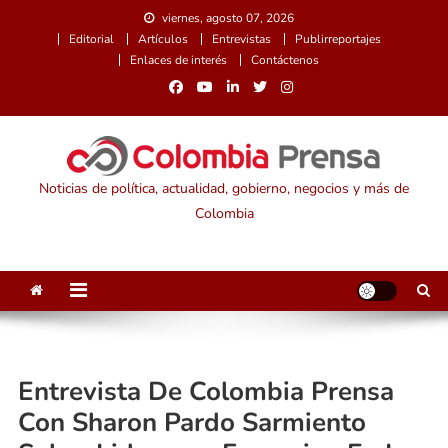
Saltar
viernes, agosto 07, 2026
al
Editorial
Artículos
Entrevistas
Publirreportajes
contenido
Enlaces de interés
Contáctenos
Noticias de política, actualidad, gobierno, negocios y más de
Colombia
Entrevista De Colombia Prensa
Con Sharon Pardo Sarmiento