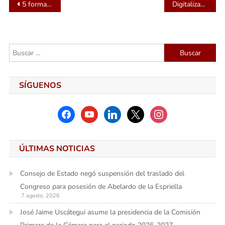
Navegación
5 formas en las que MediaTek potencia el nuevo motorola edge 40
Digitalización en procesos industriales: Logística, innovación y desarrollo
de
entradas
Buscar:
SÍGUENOS
facebook
youtube
linkedin
x
instagram
ÚLTIMAS NOTICIAS
Consejo de Estado negó suspensión del traslado del
Congreso para posesión de Abelardo de la Espriella
7 agosto, 2026
José Jaime Uscátegui asume la presidencia de la Comisión