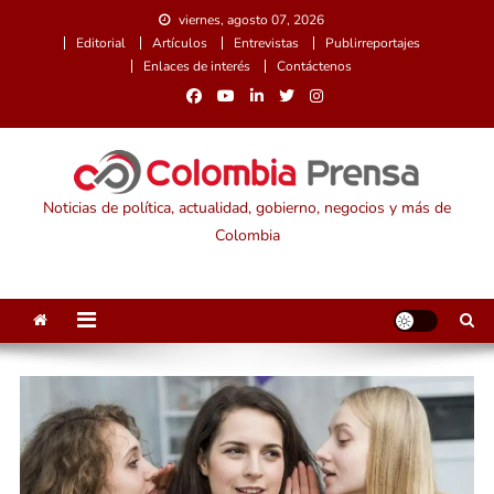
Saltar
viernes, agosto 07, 2026
al
Editorial
Artículos
Entrevistas
Publirreportajes
contenido
Enlaces de interés
Contáctenos
Noticias de política, actualidad, gobierno, negocios y más de
Colombia