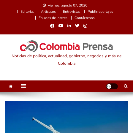
Saltar
viernes, agosto 07, 2026
al
Editorial
Artículos
Entrevistas
Publirreportajes
contenido
Enlaces de interés
Contáctenos
Noticias de política, actualidad, gobierno, negocios y más de
Colombia