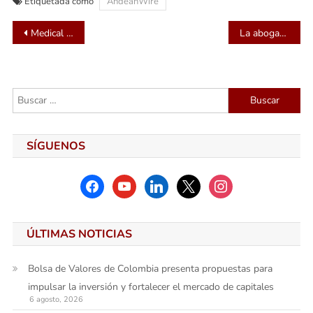
Etiquetada como
AndeanWire
Navegación
Medical Taiwan 2025: Explorar la IA de vanguardia, las soluciones médicas inteligentes y las innovaciones en bienestar
La abogada Maria Cardona impulsa la llegada de nómadas digitales con su asesoramiento especializado en extranjería
de
entradas
Buscar:
SÍGUENOS
facebook
youtube
linkedin
x
instagram
ÚLTIMAS NOTICIAS
Bolsa de Valores de Colombia presenta propuestas para
impulsar la inversión y fortalecer el mercado de capitales
6 agosto, 2026