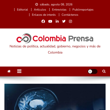
Saltar
sábado, agosto 08, 2026
al
Editorial
Artículos
Entrevistas
Publirreportajes
contenido
Enlaces de interés
Contáctenos
Noticias de política, actualidad, gobierno, negocios y más de
Colombia