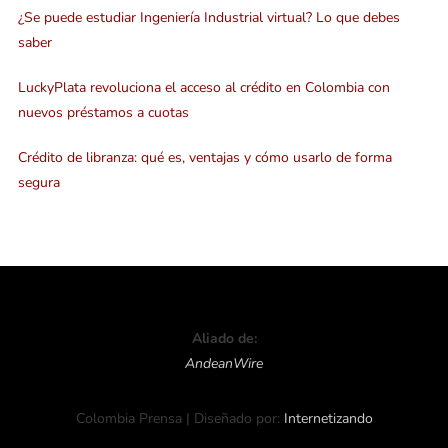
¿Se puede estudiar Ingeniería Industrial virtual? Lo que debes
saber
LuckyPlata revoluciona el acceso al crédito en Colombia con
nuevos préstamos a cuotas
Crédito de libranza: qué es, ventajas y cómo usarlo de forma
segura
Aliado de:
AndeanWire
Colombia Prensa | Diseñado por:
Internetizando