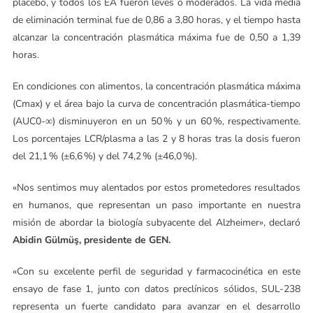
placebo, y todos los EA fueron leves o moderados. La vida media
de eliminación terminal fue de 0,86 a 3,80 horas, y el tiempo hasta
alcanzar la concentración plasmática máxima fue de 0,50 a 1,39
horas.
En condiciones con alimentos, la concentración plasmática máxima
(Cmax) y el área bajo la curva de concentración plasmática-tiempo
(AUC0-∞) disminuyeron en un 50 % y un 60 %, respectivamente.
Los porcentajes LCR/plasma a las 2 y 8 horas tras la dosis fueron
del 21,1 % (±6,6 %) y del 74,2 % (±46,0 %).
«Nos sentimos muy alentados por estos prometedores resultados
en humanos, que representan un paso importante en nuestra
misión de abordar la biología subyacente del Alzheimer», declaró
Abidin Gülmüş, presidente de GEN.
«Con su excelente perfil de seguridad y farmacocinética en este
ensayo de fase 1, junto con datos preclínicos sólidos, SUL-238
representa un fuerte candidato para avanzar en el desarrollo