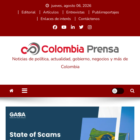
Saltar
jueves, agosto 06, 2026
al
Editorial
Artículos
Entrevistas
Publirreportajes
contenido
Enlaces de interés
Contáctenos
Noticias de política, actualidad, gobierno, negocios y más de
Colombia