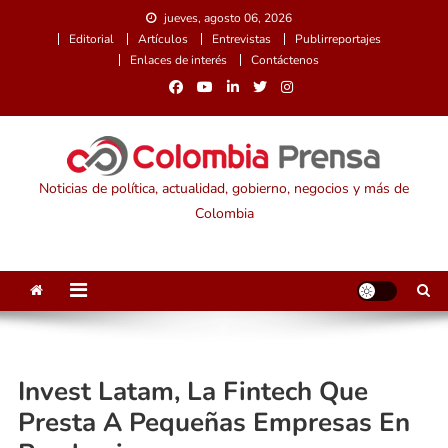
Saltar
jueves, agosto 06, 2026
al
Editorial
Artículos
Entrevistas
Publirreportajes
contenido
Enlaces de interés
Contáctenos
Noticias de política, actualidad, gobierno, negocios y más de
Colombia
Invest Latam, La Fintech Que
Presta A Pequeñas Empresas En