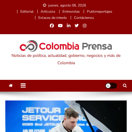
Saltar
jueves, agosto 06, 2026
al
Editorial
Artículos
Entrevistas
Publirreportajes
contenido
Enlaces de interés
Contáctenos
Noticias de política, actualidad, gobierno, negocios y más de
Colombia