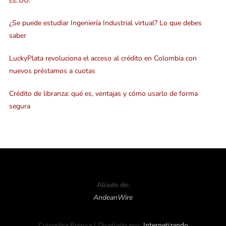
EE.UU.
¿Se puede estudiar Ingeniería Industrial virtual? Lo que debes
saber
LuckyPlata revoluciona el acceso al crédito en Colombia con
nuevos préstamos a cuotas
Crédito de libranza: qué es, ventajas y cómo usarlo de forma
segura
Aliado de:
AndeanWire
Colombia Prensa | Diseñado por:
Internetizando