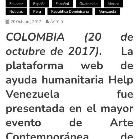
Ecuador
España
Español
Guatemala
México
Noticias
Perú
República Dominicana
Venezuela
Admin
20 Octubre, 2017
COLOMBIA (20 de
octubre de 2017).
La
plataforma web de
ayuda humanitaria Help
Venezuela fue
presentada en el mayor
evento de Arte
Contemporánea de