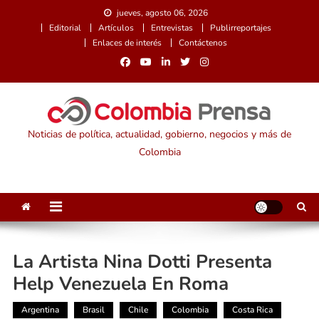
Saltar
jueves, agosto 06, 2026
al
Editorial
Artículos
Entrevistas
Publirreportajes
contenido
Enlaces de interés
Contáctenos
Noticias de política, actualidad, gobierno, negocios y más de
Colombia
La Artista Nina Dotti Presenta
Help Venezuela En Roma
Argentina
Brasil
Chile
Colombia
Costa Rica