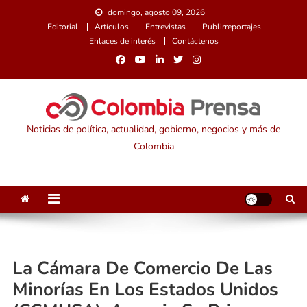
Saltar
domingo, agosto 09, 2026
al
Editorial
Artículos
Entrevistas
Publirreportajes
contenido
Enlaces de interés
Contáctenos
Noticias de política, actualidad, gobierno, negocios y más de
Colombia
La Cámara De Comercio De Las
Minorías En Los Estados Unidos