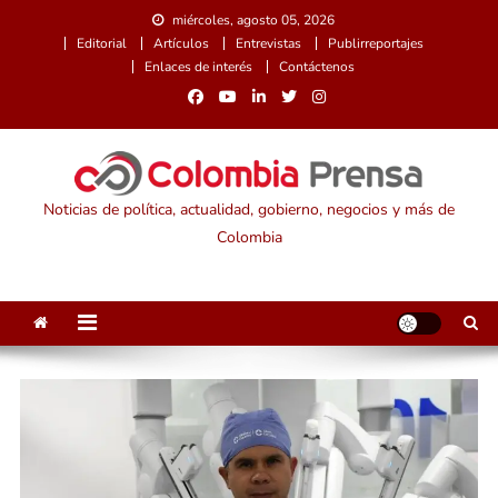
Saltar
miércoles, agosto 05, 2026
al
Editorial
Artículos
Entrevistas
Publirreportajes
contenido
Enlaces de interés
Contáctenos
Noticias de política, actualidad, gobierno, negocios y más de
Colombia