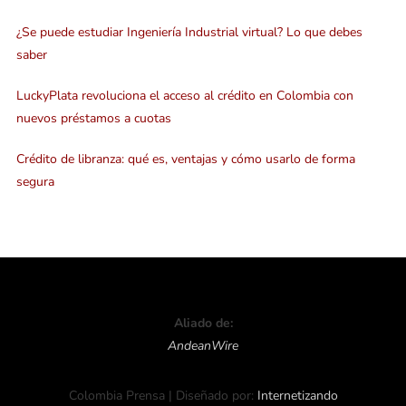
¿Se puede estudiar Ingeniería Industrial virtual? Lo que debes
saber
LuckyPlata revoluciona el acceso al crédito en Colombia con
nuevos préstamos a cuotas
Crédito de libranza: qué es, ventajas y cómo usarlo de forma
segura
Aliado de:
AndeanWire
Colombia Prensa | Diseñado por:
Internetizando