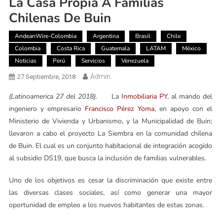
La Casa Propia A Familias
Chilenas De Buin
AndeanWire-Colombia
Argentina
Brasil
Chile
Colombia
Costa Rica
Guatemala
LATAM
México
Noticias
Perú
Servicios
Venezuela
Admin
27 Septiembre, 2018
(Latinoamerica 27 del 2018)
. La
Inmobiliaria PY
, al mando del
ingeniero y empresario
Francisco Pérez Yoma
, en apoyo con el
Ministerio de Vivienda y Urbanismo, y la Municipalidad de Buin;
llevaron a cabo el proyecto La Siembra en la comunidad chilena
de Buin. El cual es un conjunto habitacional de integración acogido
al subsidio DS19, que busca la inclusión de familias vulnerables.
Uno de los objetivos es cesar la discriminación que existe entre
las diversas clases sociales, así como generar una mayor
oportunidad de empleo a los nuevos habitantes de estas zonas.