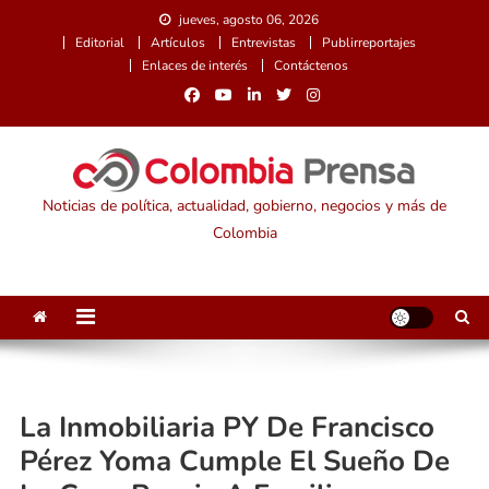
Saltar
jueves, agosto 06, 2026
al
Editorial
Artículos
Entrevistas
Publirreportajes
contenido
Enlaces de interés
Contáctenos
Noticias de política, actualidad, gobierno, negocios y más de
Colombia
La Inmobiliaria PY De Francisco
Pérez Yoma Cumple El Sueño De