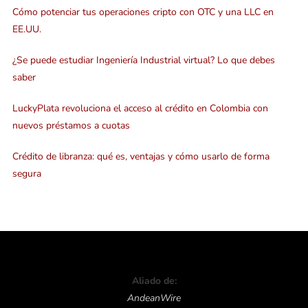
Cómo potenciar tus operaciones cripto con OTC y una LLC en
EE.UU.
¿Se puede estudiar Ingeniería Industrial virtual? Lo que debes
saber
LuckyPlata revoluciona el acceso al crédito en Colombia con
nuevos préstamos a cuotas
Crédito de libranza: qué es, ventajas y cómo usarlo de forma
segura
Aliado de:
AndeanWire