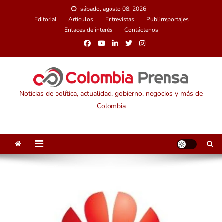
Saltar
sábado, agosto 08, 2026
al
Editorial
Artículos
Entrevistas
Publirreportajes
contenido
Enlaces de interés
Contáctenos
Noticias de política, actualidad, gobierno, negocios y más de
Colombia