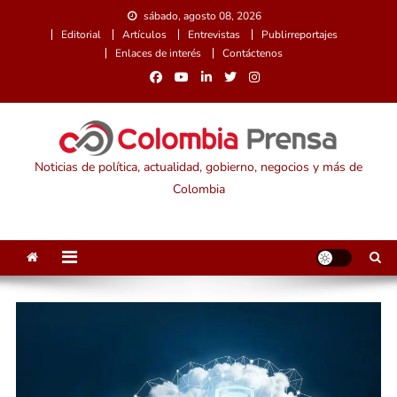
Saltar
sábado, agosto 08, 2026
al
Editorial
Artículos
Entrevistas
Publirreportajes
contenido
Enlaces de interés
Contáctenos
Noticias de política, actualidad, gobierno, negocios y más de
Colombia