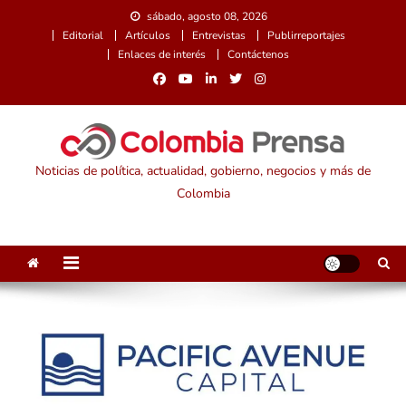
Saltar
sábado, agosto 08, 2026
al
Editorial
Artículos
Entrevistas
Publirreportajes
contenido
Enlaces de interés
Contáctenos
Noticias de política, actualidad, gobierno, negocios y más de
Colombia