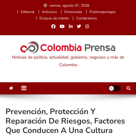
Saltar
viernes, agosto 07, 2026
al
Editorial
Artículos
Entrevistas
Publirreportajes
contenido
Enlaces de interés
Contáctenos
Noticias de política, actualidad, gobierno, negocios y más de
Colombia
Prevención, Protección Y
Reparación De Riesgos, Factores
Que Conducen A Una Cultura