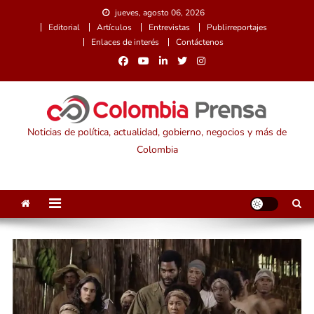
Saltar
jueves, agosto 06, 2026
al
Editorial
Artículos
Entrevistas
Publirreportajes
contenido
Enlaces de interés
Contáctenos
Noticias de política, actualidad, gobierno, negocios y más de
Colombia