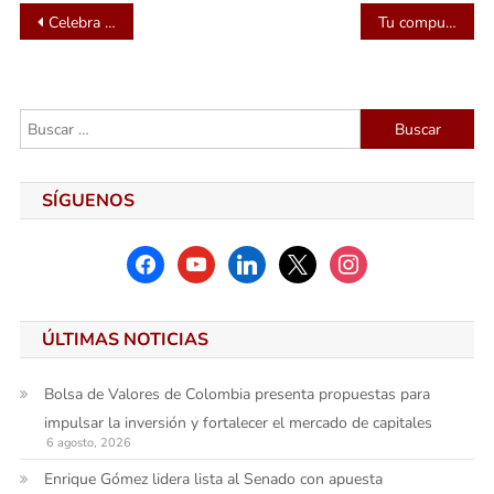
Navegación
Celebra la Independencia de Colombia con estas ideas fotográficas creativas en amarillo, azul y rojo
Tu computador podría estar en riesgo desde octubre: esto es lo que debes saber sobre Windows 11
de
entradas
Buscar:
SÍGUENOS
facebook
youtube
linkedin
x
instagram
ÚLTIMAS NOTICIAS
Bolsa de Valores de Colombia presenta propuestas para
impulsar la inversión y fortalecer el mercado de capitales
6 agosto, 2026
Enrique Gómez lidera lista al Senado con apuesta