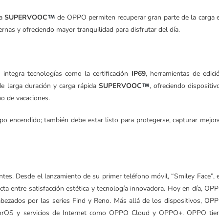
da
SUPERVOOC
de OPPO permiten recuperar gran parte de la carga 
rnas y ofreciendo mayor tranquilidad para disfrutar del día.
integra tecnologías como la certificación
IP69
, herramientas de edici
a de larga duración y carga rápida
SUPERVOOC
, ofreciendo dispositiv
po de vacaciones.
 encendido; también debe estar listo para protegerse, capturar mejor
ntes. Desde el lanzamiento de su primer teléfono móvil, “Smiley Face”, 
ta entre satisfacción estética y tecnología innovadora. Hoy en día, OP
abezados por las series Find y Reno. Más allá de los dispositivos, OP
olorOS y servicios de Internet como OPPO Cloud y OPPO+. OPPO tie