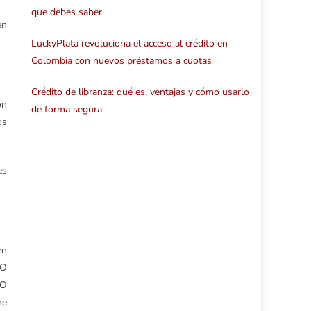
que debes saber
en
LuckyPlata revoluciona el acceso al crédito en
Colombia con nuevos préstamos a cuotas
Crédito de libranza: qué es, ventajas y cómo usarlo
ón
de forma segura
os
es
en
PO
PO
ne