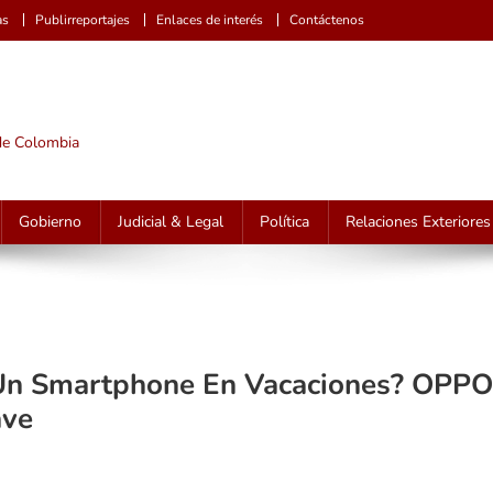
as
Publirreportajes
Enlaces de interés
Contáctenos
 de Colombia
Gobierno
Judicial & Legal
Política
Relaciones Exteriores
 Un Smartphone En Vacaciones? OPPO
ave