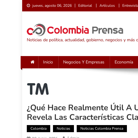
Saltar
jueves, agosto 06, 2026
Editorial
Artículos
Entrevist
al
contenido
Noticias de política, actualidad, gobierno, negocios y más
Inicio
Negocios Y Empresas
Economía
¿Qué Hace Realmente Útil A
Revela Las Características Cl
Colombia
Noticias
Noticias Colombia Prensa