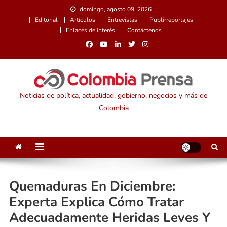
Saltar
domingo, agosto 09, 2026
al
Editorial
Artículos
Entrevistas
Publirreportajes
contenido
Enlaces de interés
Contáctenos
Noticias de política, actualidad, gobierno, negocios y más de
Colombia
Quemaduras En Diciembre:
Experta Explica Cómo Tratar
Adecuadamente Heridas Leves Y