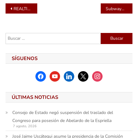
Navegación
REALTIX promueve un catastro multipropósito inclusivo para mejorar la justicia social y la planeación territorial en Colombia
Subway® presenta “Subway Series” en Colombia con seis creaciones gourmet diseñadas por chefs
de
entradas
Buscar:
SÍGUENOS
facebook
youtube
linkedin
x
instagram
ÚLTIMAS NOTICIAS
Consejo de Estado negó suspensión del traslado del
Congreso para posesión de Abelardo de la Espriella
7 agosto, 2026
José Jaime Uscátegui asume la presidencia de la Comisión