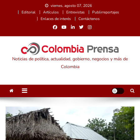
Saltar
viernes, agosto 07, 2026
al
Editorial
Artículos
Entrevistas
Publirreportajes
contenido
Enlaces de interés
Contáctenos
Noticias de política, actualidad, gobierno, negocios y más de
Colombia