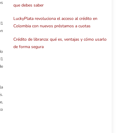
os
que debes saber
LuckyPlata revoluciona el acceso al crédito en
M1
Colombia con nuevos préstamos a cuotas
ón
Crédito de libranza: qué es, ventajas y cómo usarlo
de forma segura
do
M1
de
la
s.
e,
co