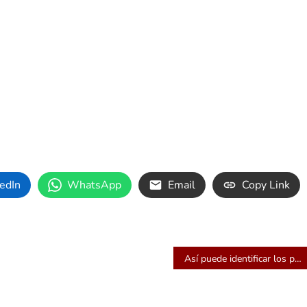
edIn
WhatsApp
Email
Copy Link
Así puede identificar los puntos de carga y planear su viaje en un carro eléctrico