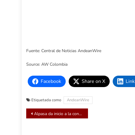
Fuente: Central de Noticias AndeanWire
Source: AW Colombia
Facebook
Share on X
Link
Etiquetada como
AndeanWire
Navegación
Alpasa da inicio a la construcción de su Bodega No. 20 y suma 3 000 m² a su capacidad de almacenamiento
de