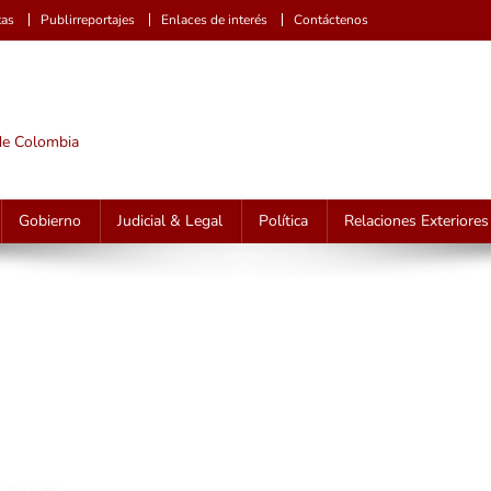
tas
Publirreportajes
Enlaces de interés
Contáctenos
 de Colombia
Gobierno
Judicial & Legal
Política
Relaciones Exteriores