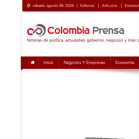
Saltar
sábado, agosto 08, 2026
Editorial
Artículos
Entrevis
al
contenido
Noticias de política, actualidad, gobierno, negocios y más
Inicio
Negocios Y Empresas
Economía