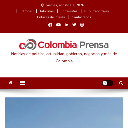
Saltar
viernes, agosto 07, 2026
al
Editorial
Artículos
Entrevistas
Publirreportajes
contenido
Enlaces de interés
Contáctenos
Noticias de política, actualidad, gobierno, negocios y más de
Colombia