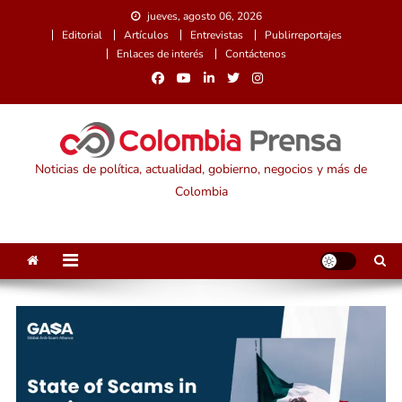
Saltar
jueves, agosto 06, 2026
al
Editorial
Artículos
Entrevistas
Publirreportajes
contenido
Enlaces de interés
Contáctenos
Noticias de política, actualidad, gobierno, negocios y más de
Colombia