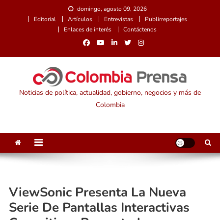
Saltar
domingo, agosto 09, 2026
al
Editorial
Artículos
Entrevistas
Publirreportajes
contenido
Enlaces de interés
Contáctenos
Noticias de política, actualidad, gobierno, negocios y más de
Colombia
ViewSonic Presenta La Nueva
Serie De Pantallas Interactivas