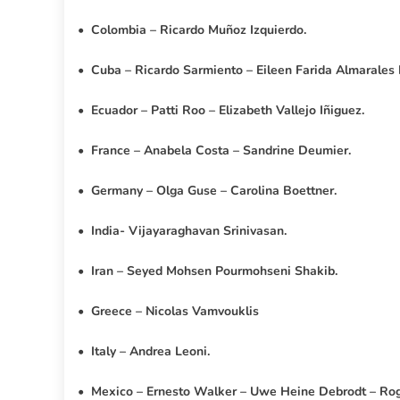
•
Colombia – Ricardo Muñoz Izquierdo.
•
Cuba – Ricardo Sarmiento – Eileen Farida Almarales 
•
Ecuador – Patti Roo – Elizabeth Vallejo Iñiguez.
•
France – Anabela Costa – Sandrine Deumier.
•
Germany – Olga Guse – Carolina Boettner.
•
India- Vijayaraghavan Srinivasan.
•
Iran – Seyed Mohsen Pourmohseni Shakib.
•
Greece – Nicolas Vamvouklis
•
Italy – Andrea Leoni.
•
Mexico – Ernesto Walker – Uwe Heine Debrodt – Rog