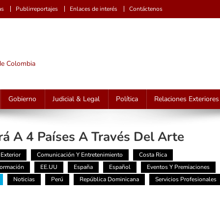
as
Publirreportajes
Enlaces de interés
Contáctenos
 de Colombia
Gobierno
Judicial & Legal
Política
Relaciones Exteriores
á A 4 Países A Través Del Arte
Exterior
Comunicación Y Entretenimiento
Costa Rica
Formación
EE.UU
España
Español
Eventos Y Premiaciones
Noticias
Perú
República Dominicana
Servicios Profesionales