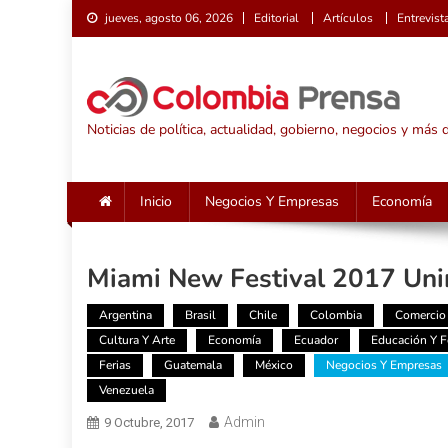
Saltar
jueves, agosto 06, 2026
Editorial
Artículos
Entrevist
al
contenido
Noticias de política, actualidad, gobierno, negocios y más
Inicio
Negocios Y Empresas
Economía
Miami New Festival 2017 Unir
Argentina
Brasil
Chile
Colombia
Comercio 
Cultura Y Arte
Economía
Ecuador
Educación Y 
Ferias
Guatemala
México
Negocios Y Empresas
Venezuela
Admin
9 Octubre, 2017