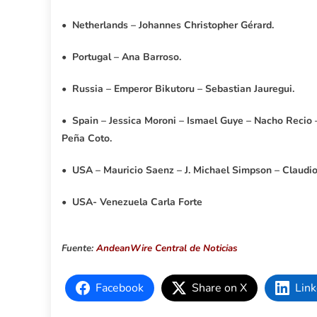
•
Netherlands – Johannes Christopher Gérard.
•
Portugal – Ana Barroso.
•
Russia – Emperor Bikutoru – Sebastian Jauregui.
•
Spain – Jessica Moroni – Ismael Guye – Nacho Recio –
Peña Coto.
•
USA – Mauricio Saenz – J. Michael Simpson – Claudio 
•
USA- Venezuela Carla Forte
Fuente:
AndeanWire Central de Noticias
Facebook
Share on X
Link