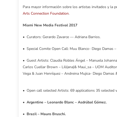
Para mayor información sobre los artistas invitados y la p
Arts Connection Foundation
.
Miami New Media Festival 2017
• Curators: Gerardo Zavarce — Adriana Barrios.
• Special Comite Open Call: Muu Blanco- Diego Damas – I
• Guest Artists: Claudia Robles Ángel – Manuela Johanna
Carlos Cuellar Brown – Lili(ana)& Maui_sa – UOM Auditory
Vega & Juan Henríquez – Andreina Mujica- Diego Damas &
• Open call selected Artists: 69 applications 35 selected 
•
Argentine – Leonardo Blanc – Asdrúbal Gómez.
•
Brazil – Mauro Bruschi.