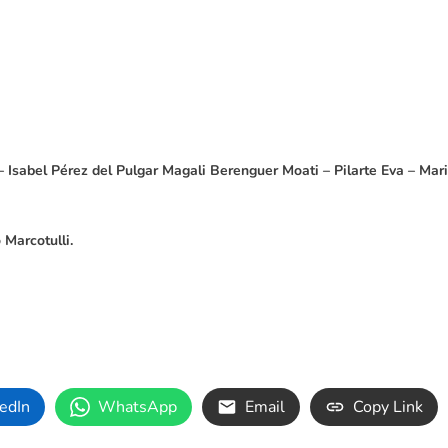
 Isabel Pérez del Pulgar Magali Berenguer Moati – Pilarte Eva – Mar
Marcotulli.
edIn
WhatsApp
Email
Copy Link